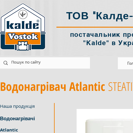
ТОВ "Калде-
постачальник пр
"Kalde" в Укр
k@ukr.net
Україна Харків
Го
Водонагрівач Atlantic
STEAT
Наша продукція
Водонагрівачі
Atlantic