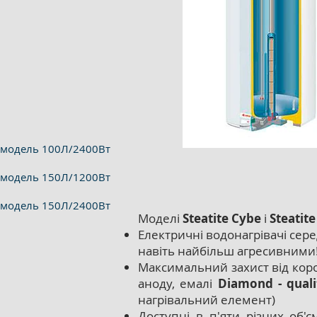
модель 100Л/2400Вт
модель 150Л/1200Вт
модель 150Л/2400Вт
Моделі
Steatite Суbe
і
Steatit
Електричні водонагрівачі сер
навіть найбільш агресивними
Максимальний захист від коро
аноду, емалі
Diamond - quali
нагрівальний елемент)
Доступні в п'яти різних об'є