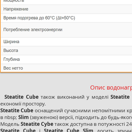
Опис водонагр
Steatite Cube
також виконаний у моделі
Steatit
економії простору.
Steatite Cube
оснащений сучасними непомітними крі
в nbsp;
Slim
(звуженою) версії, підходить до будь-яког
Модель
Steatite Суbe
також доступна в потужності 24
Steatite Cube
і
Steatite Cube Slim
досить зручні