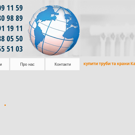
09 11 59
80 98 89
91 19 11
88 05 50
55 51 03
купити труби та крани К
и
Про нас
Контакти