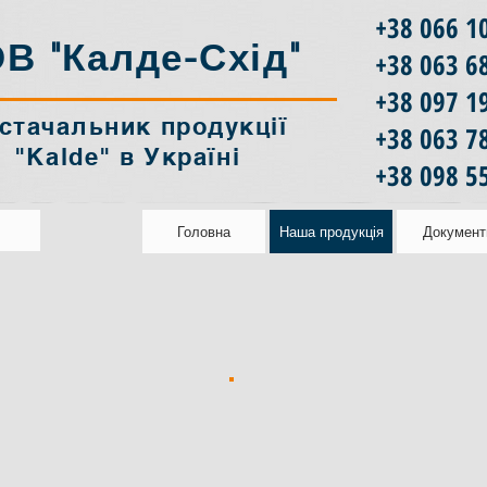
+38 066 1
В "Калде-Схід"
+38 063 6
+38 097 1
стачальник продукції
‎+38 063 7
"Kalde" в Україні
+38 098 5
Головна
Наша продукція
Документ