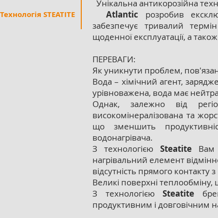
Унікальна антикорозійна техн
Atlantic
розробив ексклю
Технологія STEATITE
забезпечує тривалий термін
щоденної експлуатації, а тако
ПЕРЕВАГИ:
Як уникнути проблем, пов'язан
Вода – хімічний агент, зарядж
урівноважена, вода має нейтр
Однак, залежно від регі
високомінералізована та жорс
що зменшить продуктивні
водонагрівача.
З технологією
Steatite
Вам б
нагрівальний елемент відмінн
відсутність прямого контакту з
Великі поверхні теплообміну, 
З технологією
Steatite
бре
продуктивним і довговічним н