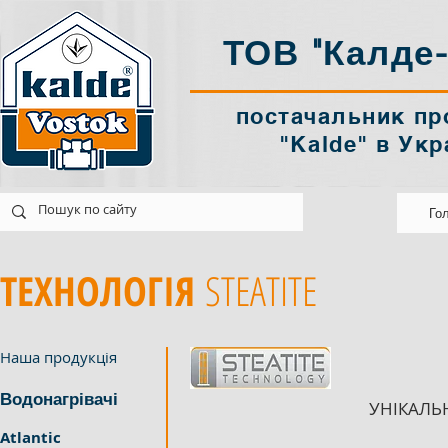
ТОВ "Калде-
постачальник пр
"Kalde" в Укр
k@ukr.net
Україна Харків
Го
ТЕХНОЛОГІЯ
STEATITE
Наша продукція
Водонагрівачі
УНІКАЛЬН
Atlantic