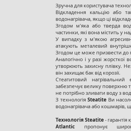
Зручна для користувача технол
Відкладення кальцію або т
водонагрівача, якщо ці відклад
Згодом м'яка або тверда во
частинки, які вона містить у н
У випадку з м'якою агресивн
атакують металевий внутрішн
Згодом це може призвести до п
Аналогічно і у разі жорсткої 
утворюють захисну плівку. Не
він захищає бак від корозії.
Стеатитовий нагрівальний
забезпечує велику поверхню те
не потрібно зливати воду з во
З технологія
Steatite
Ви насол
водонагрівача або кошмарів, 
Технологія Steatite
- гарантія
Atlantic
пропонує широки