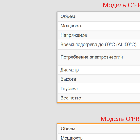
Модель O'P
Модель O'PR