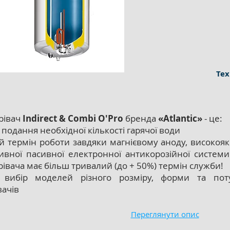
Тех
рівач
Indirect & Combi O'Pro
бренда
«Atlantic»
- це:
подання необхідної кількості гарячої води
й термін роботи завдяки магнієвому аноду, високояк
ивної пасивної електронної антикорозійної систем
івача має більш тривалий (до + 50%) термін служби!
 вибір моделей різного розміру, форми та пот
вачів
Переглянути опис