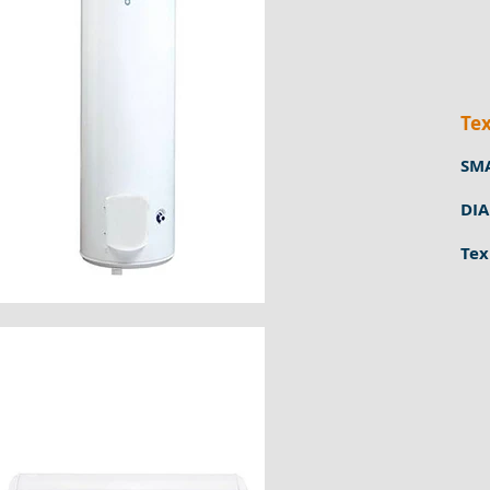
Тех
SM
DI
Тех
Натисніть , щоб
збільшити