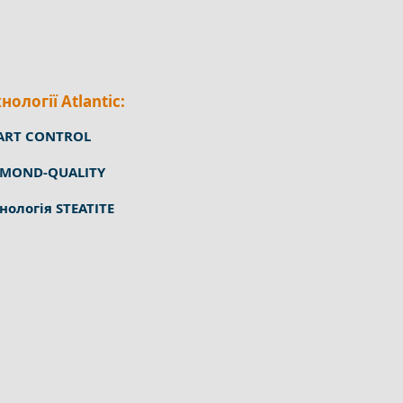
нології Atlantic:
ART CONTROL
AMOND-QUALITY
нологія STEATITE