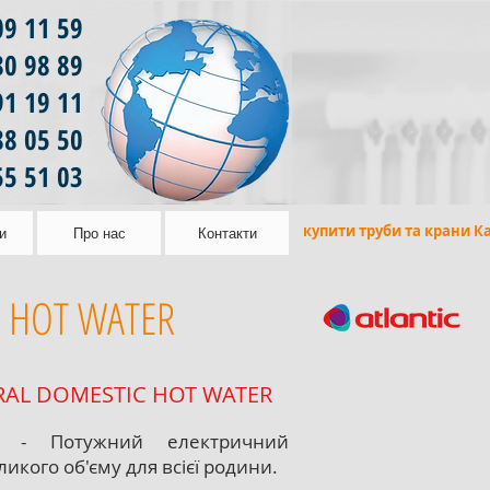
09 11 59
80 98 89
91 19 11
88 05 50
55 51 03
купити труби та крани К
и
Про нас
Контакти
C HOT WATER
RAL DOMESTIC HOT WATER
- Потужний електричний
икого об'єму для всієї родини.