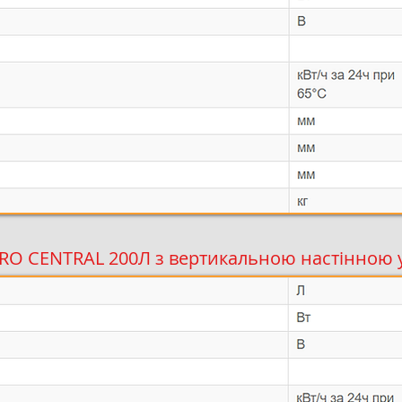
RO CENTRAL 200Л з вертикальною настінною