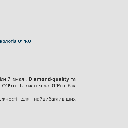
нологія O'PRO
існій емалі.
Diamond-quality
та
и
O'Pro
. Із системою
O'Pro
бак
ужності для найвибагливіших