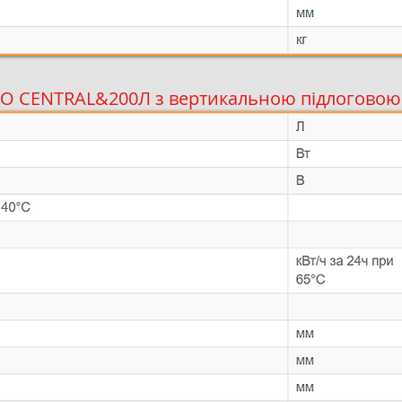
O CENTRAL&200Л з вертикальною підлогово