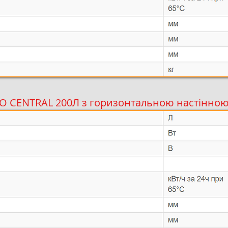
O CENTRAL 200Л з горизонтальною настінно