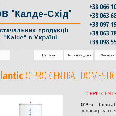
+38 066 1
В "Калде-Схід"
+38 063 6
+38 097 1
стачальник продукції
‎+38 063 7
"Kalde" в Україні
+38 098 5
Головна
Наша продукція
Документ
lantic
O'PRO CENTRAL DOMESTI
O'PRO CENT
O'Pro Central
водонагрівач вел