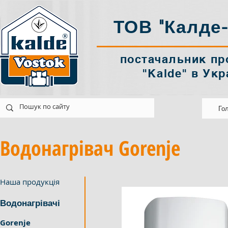
ТОВ "Калде-
постачальник пр
"Kalde" в Укр
k@ukr.net
Україна Харків
Го
Водонагрівач Gorenje
Наша продукція
Водонагрівачі
Gorenje