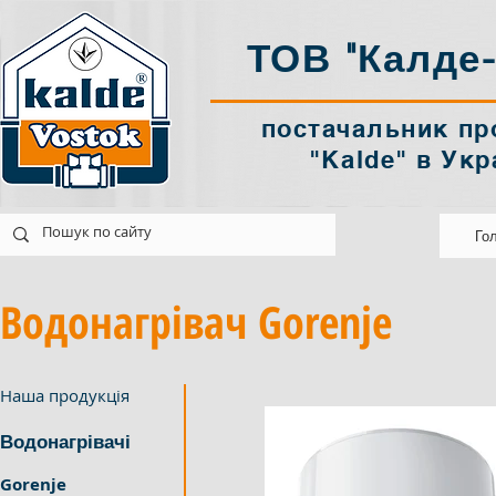
ТОВ "Калде-
постачальник пр
"Kalde" в Укр
k@ukr.net
Україна Харків
Го
Водонагрівач Gorenje
Наша продукція
Водонагрівачі
Gorenje