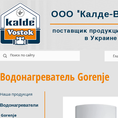
ООО "Калде-В
поставщик продукци
в Украине
tok@ukr.net
Украина Харків
Гл
Водонагреватель Gorenje
Наша продукция
Водонагреватели
Gorenje