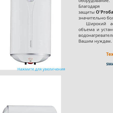
оборудование.
Благодаря 
защиты
O'Proб
значительно бо
Широкий асс
объема и устан
водонагреват
Вашим нуждам.
Тех
SM
Нажмите для увеличения