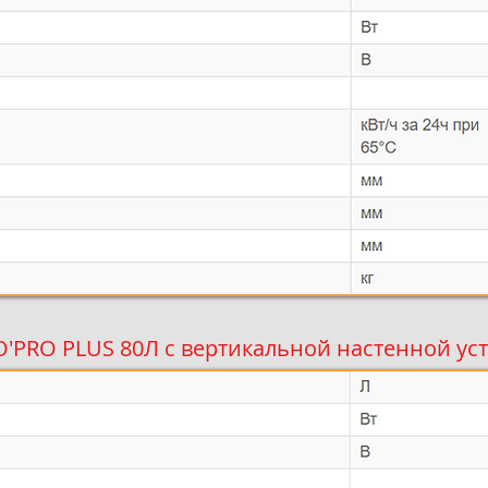
'PRO PLUS 80Л с вертикальной настенной ус