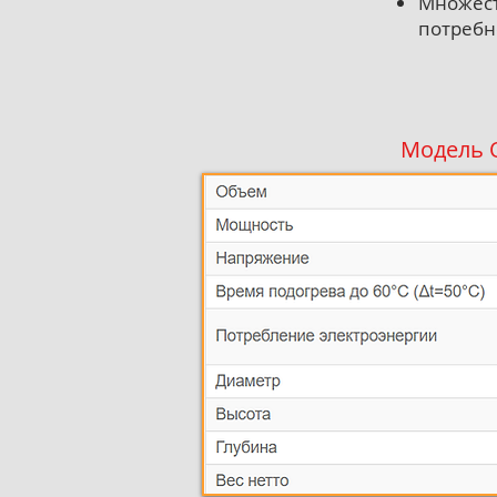
Множест
потребн
Модель O