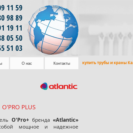
09 11 59
80 98 89
91 19 11
88 05 50
55 51 03
купить трубы и краны К
ы
О нас
Контакты
O'PRO PLUS
тель
O'Pro+
бренда
«Atlantic»
 собой мощное и надежное