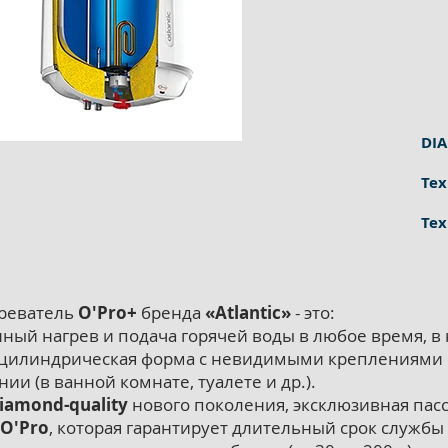
DI
Тех
Тех
реватель
O'Pro+
бренда
«Atlantic»
- это:
ный нагрев и подача горячей воды в любое время, в
 цилиндрическая форма с невидимыми креплениями 
и (в ванной комнате, туалете и др.).
iamond-quality
нового поколения, эксклюзивная пас
O'Pro
, которая гарантирует длительный срок службы 