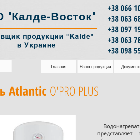
+38 066 1
 "Калде-Восток"
+38 063 6
+38 097 1
авщик продукции "Kalde"
‎+38 063 7
в Украине
+38 098 5
Главная
Наша продукция
Документ
 Atlantic
O'PRO PLUS
Водонагрева
представляет