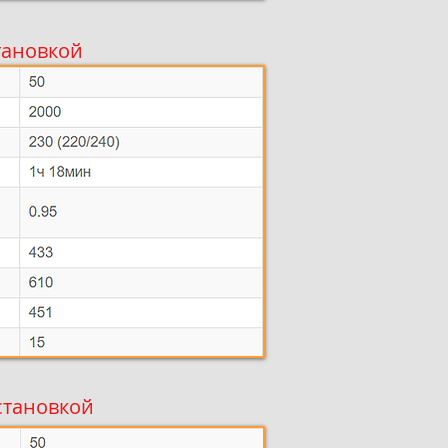
становкой
установкой