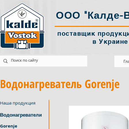
ООО "Калде-В
поставщик продукци
в Украине
tok@ukr.net
Украина Харків
Гл
Водонагреватель Gorenje
Наша продукция
Водонагреватели
Gorenje