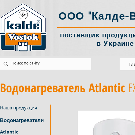
ООО "Калде-В
поставщик продукци
в Украине
tok@ukr.net
Украина Харків
Гл
Водонагреватель Atlantic
E
Наша продукция
Водонагреватели
Atlantic