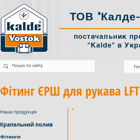
ТОВ "Калде-
постачальник пр
"Kalde" в Укр
k@ukr.net
Україна Харків
Го
Фітинг ЄРШ для рукава LFT
Наша продукція
Крапельний полив
Фітинги