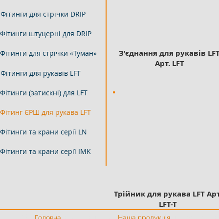
Фітинги для стрічки DRIP
Фітинги штуцерні для DRIP
З'єднання для рукавів LF
Фітинги для стрічки «Туман»
Арт. LFT
Фітинги для рукавів LFT
Фітинги (затискні) для LFT
Фітинг ЄРШ для рукава LFT
Фітинги та крани серії LN
Фітинги та крани серії IMK
Трійник для рукава LFT
Арт
LFT-T
Офіційний представник Калде
Офіційний представни
Головна
Наша продукція